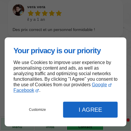
Your privacy is our priority
We use Cookies to improve user experience by
personalising content and ads, as well as
analyzing traffic and optimizing social networks
functionalities. By clicking "I Agree" you consent to
the use of Cookies from our providers
Google
Nos produits de santé et de
Facebook
.
bien-être
I AGREE
Customize
Choisissez des produits fiables pour vous
accompagner au quotidien.
Menu
Infos
Contact