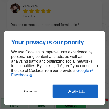
Your privacy is our priority
We use Cookies to improve user experience by
personalising content and ads, as well as
analyzing traffic and optimizing social networks
functionalities. By clicking "I Agree" you consent to
the use of Cookies from our providers
Google
Nos produits de santé et de
Facebook
.
bien-être
I AGREE
Customize
Choisissez des produits fiables pour vous
accompagner au quotidien.
Menu
Infos
Contact