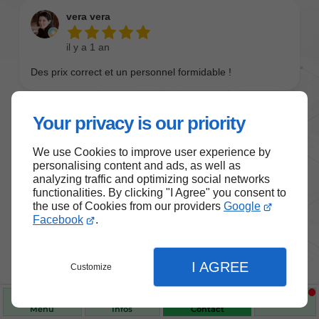
Your privacy is our priority
We use Cookies to improve user experience by
personalising content and ads, as well as
analyzing traffic and optimizing social networks
functionalities. By clicking "I Agree" you consent to
the use of Cookies from our providers
Google
Nos produits de santé et de
Facebook
.
bien-être
I AGREE
Customize
Choisissez des produits fiables pour vous
accompagner au quotidien.
Menu
Infos
Contact