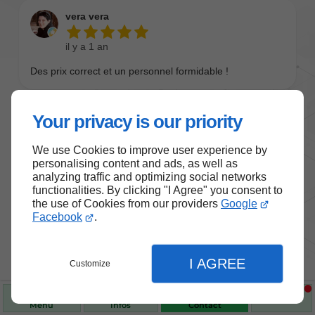
Your privacy is our priority
We use Cookies to improve user experience by
personalising content and ads, as well as
analyzing traffic and optimizing social networks
functionalities. By clicking "I Agree" you consent to
the use of Cookies from our providers
Google
Nos produits de santé et de
Facebook
.
bien-être
I AGREE
Customize
Choisissez des produits fiables pour vous
accompagner au quotidien.
Menu
Infos
Contact