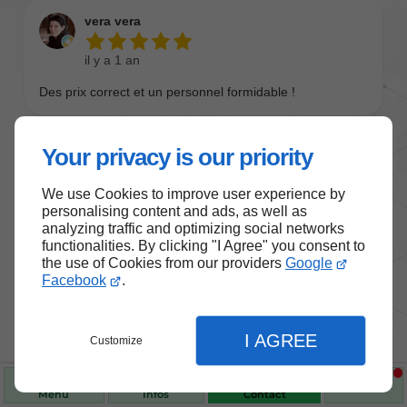
Your privacy is our priority
We use Cookies to improve user experience by
personalising content and ads, as well as
analyzing traffic and optimizing social networks
functionalities. By clicking "I Agree" you consent to
the use of Cookies from our providers
Google
Nos produits de santé et de
Facebook
.
bien-être
I AGREE
Customize
Choisissez des produits fiables pour vous
accompagner au quotidien.
Menu
Infos
Contact