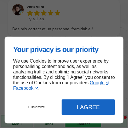
Your privacy is our priority
We use Cookies to improve user experience by
personalising content and ads, as well as
analyzing traffic and optimizing social networks
functionalities. By clicking "I Agree" you consent to
the use of Cookies from our providers
Google
Nos produits de santé et de
Facebook
.
bien-être
I AGREE
Customize
Choisissez des produits fiables pour vous
accompagner au quotidien.
Menu
Infos
Contact