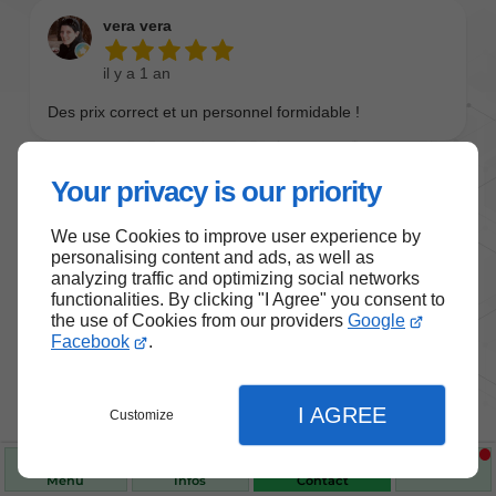
Your privacy is our priority
We use Cookies to improve user experience by
personalising content and ads, as well as
analyzing traffic and optimizing social networks
functionalities. By clicking "I Agree" you consent to
the use of Cookies from our providers
Google
Nos produits de santé et de
Facebook
.
bien-être
I AGREE
Customize
Choisissez des produits fiables pour vous
accompagner au quotidien.
Menu
Infos
Contact