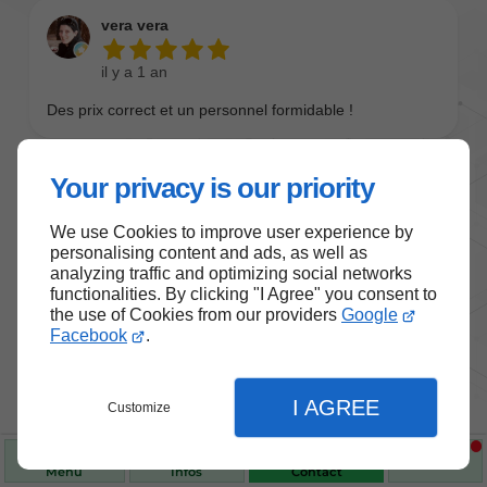
Your privacy is our priority
We use Cookies to improve user experience by
personalising content and ads, as well as
analyzing traffic and optimizing social networks
functionalities. By clicking "I Agree" you consent to
the use of Cookies from our providers
Google
Nos produits de santé et de
Facebook
.
bien-être
I AGREE
Customize
Choisissez des produits fiables pour vous
accompagner au quotidien.
Menu
Infos
Contact