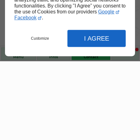
functionalities. By clicking "I Agree" you consent to
the use of Cookies from our providers
Google
Facebook
.
I AGREE
Customize
Nos produits de santé et de
bien-être
Menu
Infos
Contact
Choisissez des produits fiables pour vous
accompagner au quotidien.
Fermer
Fermer
Fermer
Accueil
Réglages de l'affichage
Homéopathie & phythothérapie