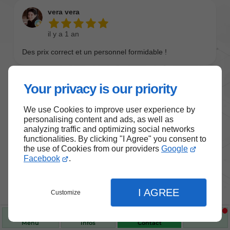
Your privacy is our priority
We use Cookies to improve user experience by
personalising content and ads, as well as
analyzing traffic and optimizing social networks
functionalities. By clicking "I Agree" you consent to
the use of Cookies from our providers
Google
Nos produits de santé et de
Facebook
.
bien-être
I AGREE
Customize
Choisissez des produits fiables pour vous
accompagner au quotidien.
Menu
Infos
Contact