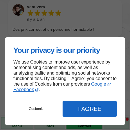
Your privacy is our priority
We use Cookies to improve user experience by
personalising content and ads, as well as
analyzing traffic and optimizing social networks
functionalities. By clicking "I Agree" you consent to
the use of Cookies from our providers
Google
Nos produits de santé et de
Facebook
.
bien-être
I AGREE
Customize
Choisissez des produits fiables pour vous
accompagner au quotidien.
Menu
Infos
Contact