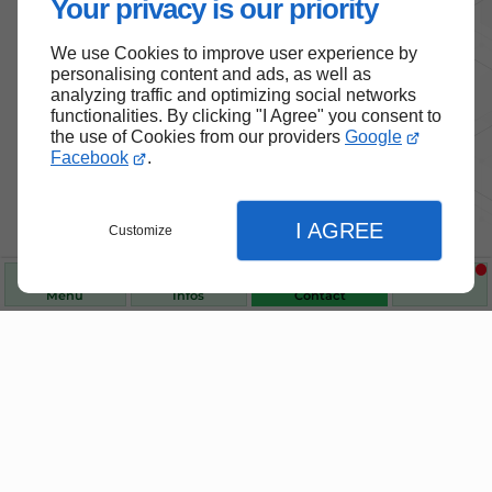
Your privacy is our priority
We use Cookies to improve user experience by
personalising content and ads, as well as
analyzing traffic and optimizing social networks
functionalities. By clicking "I Agree" you consent to
the use of Cookies from our providers
Google
Facebook
.
I AGREE
Customize
Menu
Infos
Contact
Nos produits de santé et de
Fermer
bien-être
Fermer
Fermer
Choisissez des produits fiables pour vous