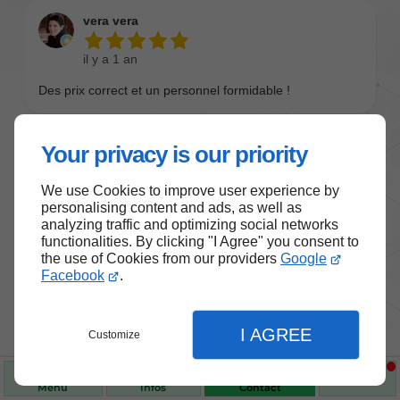
Your privacy is our priority
We use Cookies to improve user experience by
personalising content and ads, as well as
analyzing traffic and optimizing social networks
functionalities. By clicking "I Agree" you consent to
the use of Cookies from our providers
Google
Nos produits de santé et de
Facebook
.
bien-être
I AGREE
Customize
Choisissez des produits fiables pour vous
accompagner au quotidien.
Menu
Infos
Contact