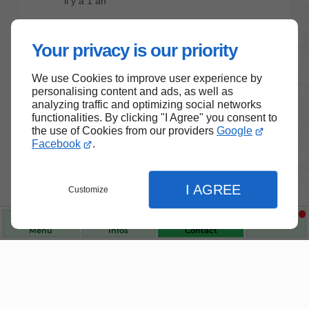
Your privacy is our priority
We use Cookies to improve user experience by
personalising content and ads, as well as
analyzing traffic and optimizing social networks
functionalities. By clicking "I Agree" you consent to
the use of Cookies from our providers
Google
Facebook
.
Nos produits de santé et de
bien-être
I AGREE
Customize
Choisissez des produits fiables pour vous
Menu
Infos
Contact
accompagner au quotidien.
Fermer