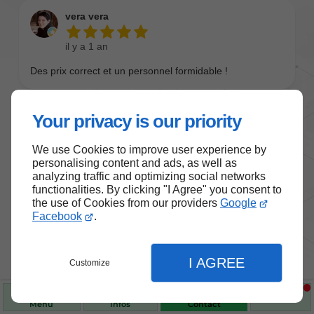
Your privacy is our priority
We use Cookies to improve user experience by
personalising content and ads, as well as
analyzing traffic and optimizing social networks
functionalities. By clicking "I Agree" you consent to
the use of Cookies from our providers
Google
Nos produits de santé et de
Facebook
.
bien-être
I AGREE
Customize
Choisissez des produits fiables pour vous
accompagner au quotidien.
Menu
Infos
Contact