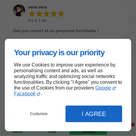
Your privacy is our priority
We use Cookies to improve user experience by
personalising content and ads, as well as
analyzing traffic and optimizing social networks
functionalities. By clicking "I Agree" you consent to
the use of Cookies from our providers
Google
Nos produits de santé et de
Facebook
.
bien-être
I AGREE
Customize
Choisissez des produits fiables pour vous
accompagner au quotidien.
Menu
Infos
Contact