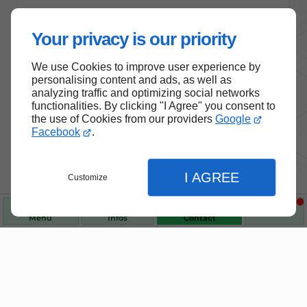
Your privacy is our priority
We use Cookies to improve user experience by
personalising content and ads, as well as
analyzing traffic and optimizing social networks
functionalities. By clicking "I Agree" you consent to
the use of Cookies from our providers
Google
Facebook
.
Nos produits de santé et de
I AGREE
Customize
bien-être
Choisissez des produits fiables pour vous
Menu
Infos
Contact
accompagner au quotidien.
Fermer
Fermer