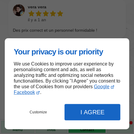
Your privacy is our priority
We use Cookies to improve user experience by
personalising content and ads, as well as
analyzing traffic and optimizing social networks
functionalities. By clicking "I Agree" you consent to
the use of Cookies from our providers
Google
Nos produits de santé et de
Facebook
.
bien-être
I AGREE
Customize
Choisissez des produits fiables pour vous
accompagner au quotidien.
Menu
Infos
Contact