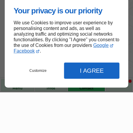
Your privacy is our priority
We use Cookies to improve user experience by
personalising content and ads, as well as
analyzing traffic and optimizing social networks
functionalities. By clicking "I Agree" you consent to
the use of Cookies from our providers
Google
Facebook
.
Nos produits de santé et de
I AGREE
Customize
bien-être
Menu
Infos
Contact
Choisissez des produits fiables pour vous
accompagner au quotidien.
Fermer
Fermer
Fermer