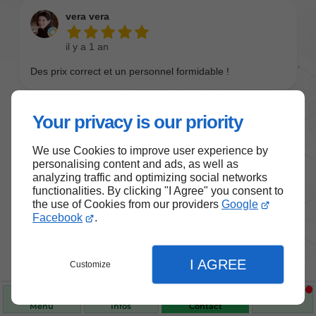
Your privacy is our priority
We use Cookies to improve user experience by
personalising content and ads, as well as
analyzing traffic and optimizing social networks
functionalities. By clicking "I Agree" you consent to
the use of Cookies from our providers
Google
Nos produits de santé et de
Facebook
.
bien-être
I AGREE
Customize
Choisissez des produits fiables pour vous
accompagner au quotidien.
Menu
Infos
Contact