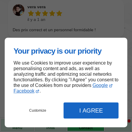
Your privacy is our priority
We use Cookies to improve user experience by
personalising content and ads, as well as
analyzing traffic and optimizing social networks
functionalities. By clicking "I Agree" you consent to
the use of Cookies from our providers
Google
Nos produits de santé et de
Facebook
.
bien-être
I AGREE
Customize
Choisissez des produits fiables pour vous
accompagner au quotidien.
Menu
Infos
Contact