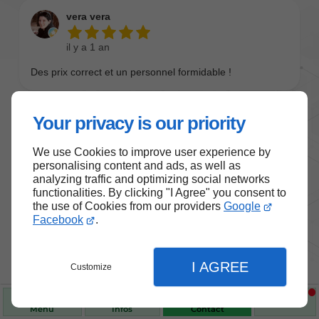
Your privacy is our priority
We use Cookies to improve user experience by
personalising content and ads, as well as
analyzing traffic and optimizing social networks
functionalities. By clicking "I Agree" you consent to
the use of Cookies from our providers
Google
Nos produits de santé et de
Facebook
.
bien-être
I AGREE
Customize
Choisissez des produits fiables pour vous
accompagner au quotidien.
Menu
Infos
Contact