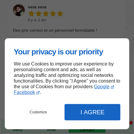
Your privacy is our priority
We use Cookies to improve user experience by
personalising content and ads, as well as
analyzing traffic and optimizing social networks
functionalities. By clicking "I Agree" you consent to
the use of Cookies from our providers
Google
Nos produits de santé et de
Facebook
.
bien-être
I AGREE
Customize
Choisissez des produits fiables pour vous
accompagner au quotidien.
Menu
Infos
Contact